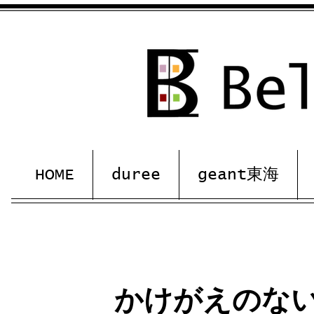
HOME
duree
geant東海
​かけがえのな